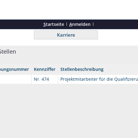
S
tartseite
A
nmelden
Karriere
tellen
ibungsnummer
Kennziffer
Stellenbeschreibung
Nr. 474
Projektmitarbeiter für die Qualifizi