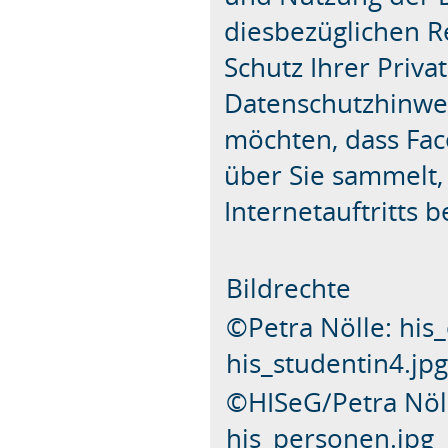
diesbezüglichen R
Schutz Ihrer Priv
Datenschutzhinwei
möchten, dass Fac
über Sie sammelt,
Internetauftritts 
Bildrechte
©Petra Nölle: his_
his_studentin4.jp
©HISeG/Petra Nöll
his_personen.jpg