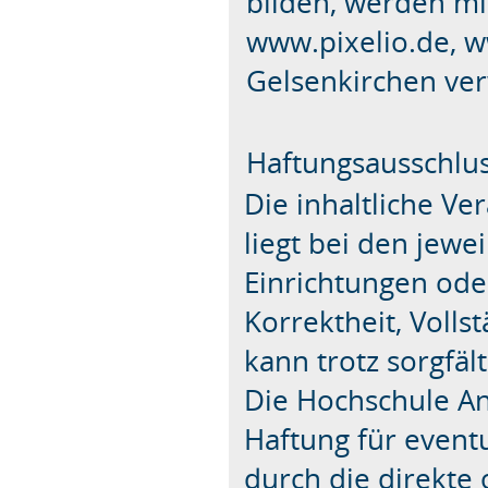
bilden, werden m
www.pixelio.de, 
Gelsenkirchen ve
Haftungsausschlu
Die inhaltliche V
liegt bei den jewe
Einrichtungen oder
Korrektheit, Volls
kann trotz sorgfä
Die Hochschule An
Haftung für event
durch die direkte