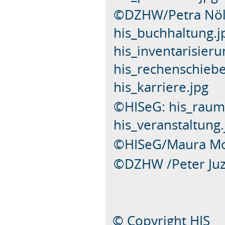
©DZHW/Petra Nölle
his_buchhaltung.j
his_inventarisierun
his_rechenschiebe
his_karriere.jpg
©HISeG: his_raum.
his_veranstaltung
©HISeG/Maura Mon
©DZHW /Peter Juza
© Copyright HIS